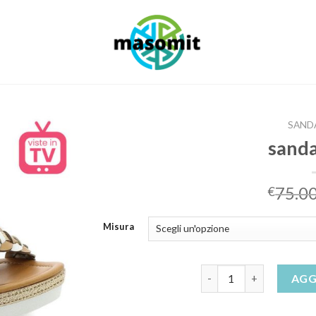
SANDA
sanda
75.0
€
Misura
sandali inblu quantità
AGG