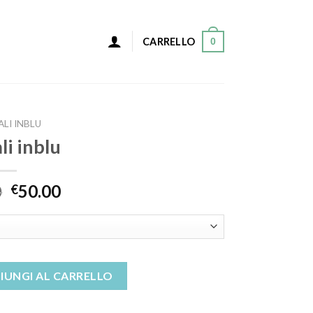
0
CARRELLO
LI INBLU
li inblu
0
50.00
€
IUNGI AL CARRELLO