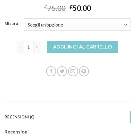
75.00
50.00
€
€
Misura
sandali gioiello tacco medio quantità
AGGIUNGI AL CARRELLO
RECENSIONI (0)
Recensioni