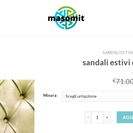
SANDALI ESTIV
sandali estivi
71.0
€
Misura
sandali estivi comodi ma
AGG