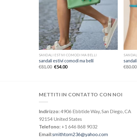
A BELLI
SANDALI ESTIVI COMODI MA BELLI
SANDAL
belli
sandali estivi comodi ma belli
sandali
€
81.00
€
54.00
€
80.00
METTITI IN CONTATTO CON NOI
Indirizzo:
4906 Ebbtide Way, San Diego, CA
92154 United States
Telefono:
+1 646 868 9032
Email:
smithtom236@yahoo.com