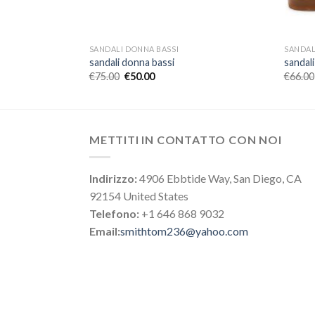
SANDALI DONNA BASSI
SANDAL
sandali donna bassi
sandal
€
75.00
€
50.00
€
66.00
METTITI IN CONTATTO CON NOI
Indirizzo:
4906 Ebbtide Way, San Diego, CA
92154 United States
Telefono:
+1 646 868 9032
Email:
smithtom236@yahoo.com