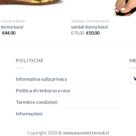
I DONNA BASSI
SANDALI DONNA BASSI
i donna bassi
sandali donna bassi
€
44.00
€
75.00
€
50.00
POLITICHE
M
Informativa sulla privacy
Politica di rimborso e reso
Termini e condizioni
Informazioni
Copyright 2026 ©
www.masomittereck.it