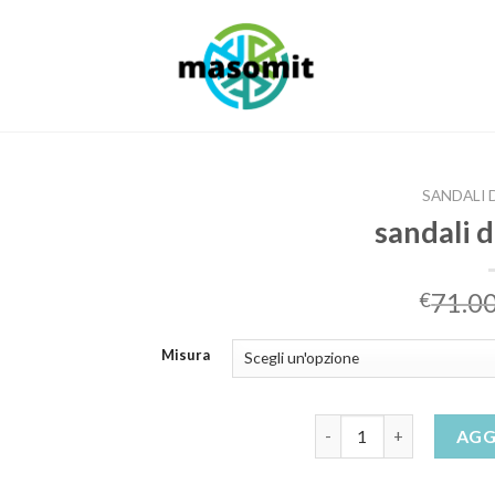
SANDALI 
sandali 
71.0
€
Misura
sandali donna bassi qua
AGG