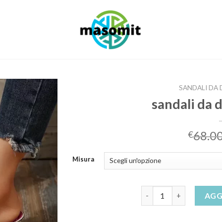
SANDALI DA
sandali da
68.0
€
Misura
sandali da donna comod
AGG