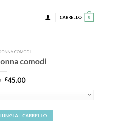
0
CARRELLO
 DONNA COMODI
 donna comodi
0
45.00
€
i quantità
IUNGI AL CARRELLO