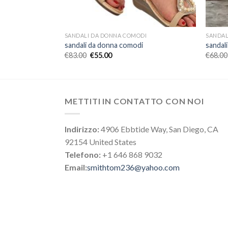
DI
SANDALI DA DONNA COMODI
SANDAL
i
sandali da donna comodi
sandal
€
83.00
€
55.00
€
68.00
METTITI IN CONTATTO CON NOI
Indirizzo:
4906 Ebbtide Way, San Diego, CA
92154 United States
Telefono:
+1 646 868 9032
Email:
smithtom236@yahoo.com