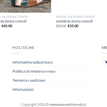
I DA DONNA COMODI
SANDALI DA DONNA COMODI
i da donna comodi
sandali da donna comodi
€
45.00
€
83.00
€
55.00
POLITICHE
M
Informativa sulla privacy
Politica di rimborso e reso
Termini e condizioni
Informazioni
Copyright 2026 ©
www.masomittereck.it