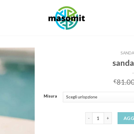
SANDA
sanda
81.0
€
Misura
sandali corda quantità
AGG