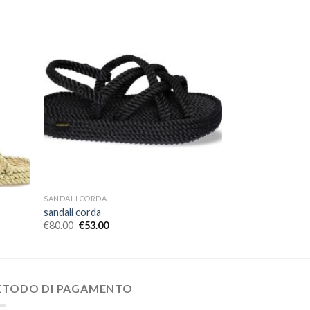
SANDALI CORDA
sandali corda
€
80.00
€
53.00
ETODO DI PAGAMENTO