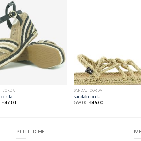
I CORDA
SANDALI CORDA
i corda
sandali corda
€
47.00
€
69.00
€
46.00
POLITICHE
M