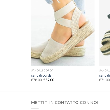
SANDALI CORDA
SANDAL
sandali corda
sandal
€
78.00
€
52.00
€
71.00
METTITI IN CONTATTO CON NOI