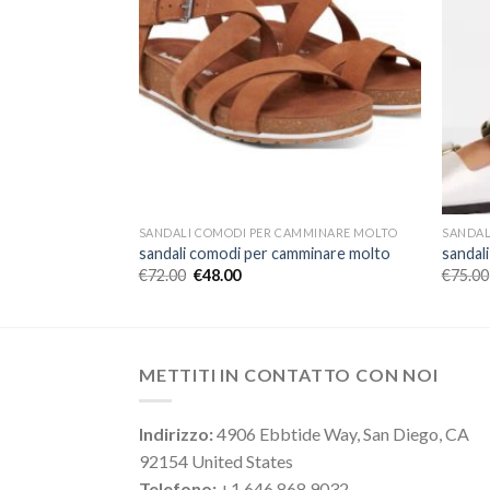
MMINARE MOLTO
SANDALI COMODI PER CAMMINARE MOLTO
SANDAL
minare molto
sandali comodi per camminare molto
sandal
€
72.00
€
48.00
€
75.00
METTITI IN CONTATTO CON NOI
Indirizzo:
4906 Ebbtide Way, San Diego, CA
92154 United States
Telefono:
+1 646 868 9032