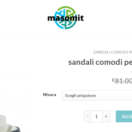
SANDALI COMODI 
sandali comodi p
81.0
€
Misura
sandali comodi per cam
AGG