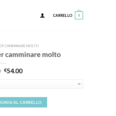
0
CARRELLO
PER CAMMINARE MOLTO
er camminare molto
0
54.00
€
minare molto quantità
IUNGI AL CARRELLO