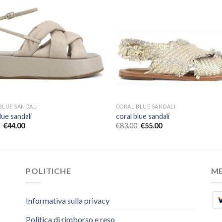
BLUE SANDALI
CORAL BLUE SANDALI
lue sandali
coral blue sandali
€
44.00
€
83.00
€
55.00
POLITICHE
M
Informativa sulla privacy
Politica di rimborso e reso