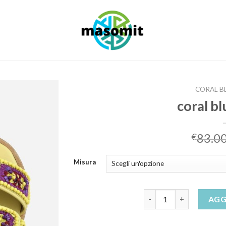
CORAL B
coral bl
83.0
€
Misura
coral blue sandali quant
AGG