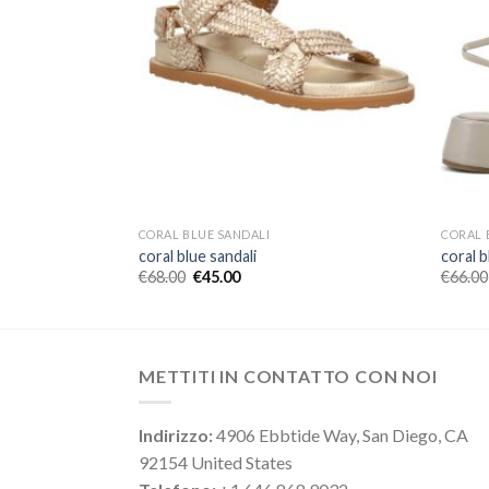
CORAL BLUE SANDALI
CORAL 
coral blue sandali
coral b
€
68.00
€
45.00
€
66.00
METTITI IN CONTATTO CON NOI
Indirizzo:
4906 Ebbtide Way, San Diego, CA
92154 United States